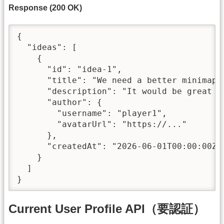
Response (200 OK)
{

  "ideas": [

    {

      "id": "idea-1",

      "title": "We need a better minimap m
      "description": "It would be great if
      "author": {

        "username": "player1",

        "avatarUrl": "https://..."

      },

      "createdAt": "2026-06-01T00:00:00Z"

    }

  ]

}
Current User Profile API（要認証）