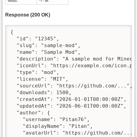
Response (200 OK)
{

  "id": "12345",

  "slug": "sample-mod",

  "name": "Sample Mod",

  "description": "A sample mod for Minecra
  "iconUrl": "https://example.com/icon.png
  "type": "mod",

  "license": "MIT",

  "sourceUrl": "https://github.com/...",

  "downloads": 1500,

  "createdAt": "2026-01-01T00:00:00Z",

  "updatedAt": "2026-06-01T00:00:00Z",

  "author": {

    "username": "Pitan76",

    "displayName": "Pitan",

    "avatarUrl": "https://github.com/..."
