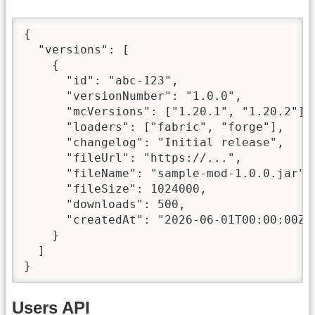
{

  "versions": [

    {

      "id": "abc-123",

      "versionNumber": "1.0.0",

      "mcVersions": ["1.20.1", "1.20.2"],

      "loaders": ["fabric", "forge"],

      "changelog": "Initial release",

      "fileUrl": "https://...",

      "fileName": "sample-mod-1.0.0.jar",

      "fileSize": 1024000,

      "downloads": 500,

      "createdAt": "2026-06-01T00:00:00Z"

    }

  ]

}
Users API