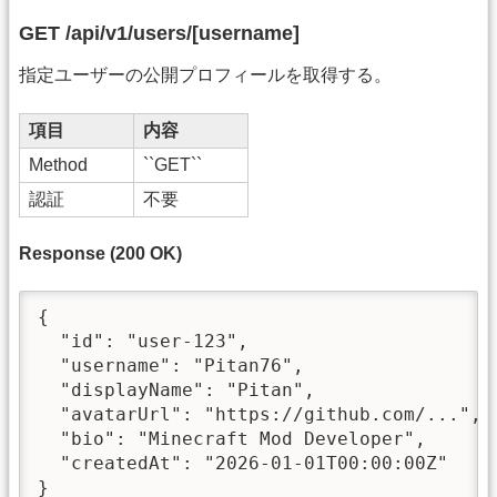
GET /api/v1/users/[username]
指定ユーザーの公開プロフィールを取得する。
項目
内容
Method
``GET``
認証
不要
Response (200 OK)
{

  "id": "user-123",

  "username": "Pitan76",

  "displayName": "Pitan",

  "avatarUrl": "https://github.com/...",

  "bio": "Minecraft Mod Developer",

  "createdAt": "2026-01-01T00:00:00Z"

}